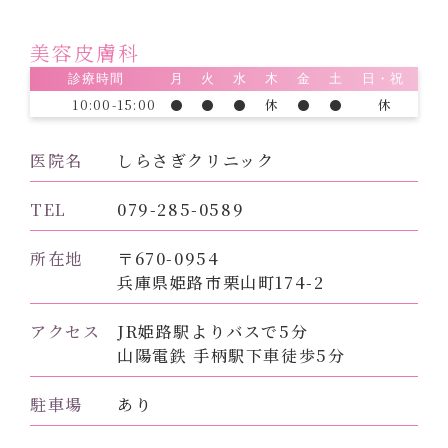
2026.03.10
3月診療日についてお知らせ
美容皮膚科
診療時間
月
火
水
木
金
土
日・祝
2026.03.03
10:00-15:00
●
●
●
休
●
●
休
大切なお知らせ
医院名
しらさぎクリニック
2026.01.26
２月診療日および担当医につ
TEL
079-285-0589
いて
所在地
〒670-0954
兵庫県姫路市栗山町174-2
アクセス
JR姫路駅よりバスで5分
山陽電鉄 手柄駅下車徒歩5分
駐車場
あり