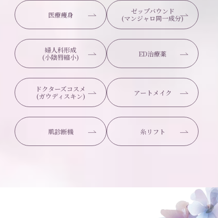
ゼップバウンド
医療痩身
(マンジャロ同一成分)
婦人科形成
ED治療薬
(小陰唇縮小)
ドクターズコスメ
アートメイク
(ガウディスキン)
肌診断機
糸リフト