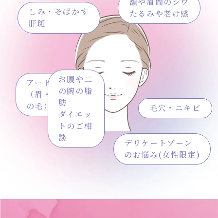
額や眉間のシワ
しみ・そばかす
たるみや老け感
肝斑
お腹や二
アートメイク
の腕の脂
（眉・唇・髪
肪
の毛）
毛穴・ニキビ
ダイエッ
トのご相
談
デリケートゾーン
のお悩み(女性限定)