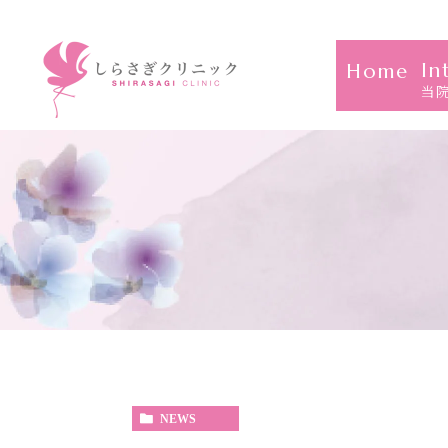
In
Home
当
NEWS